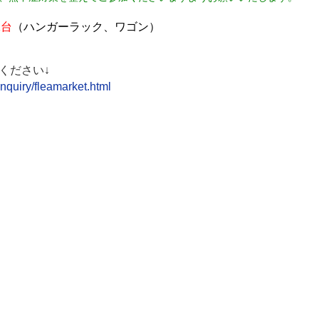
1台
（ハンガーラック、ワゴン）
ください
↓
nquiry/fleamarket.html