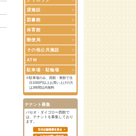
貸施設
図書館
体育館
郵便局
その他公共施設
ATM
駐車場・駐輪場
※駐車場のみ、西館・東館で当
日1000円以上お買い上げの方
は2時間以内無料
テナント募集
パセオ・ダイゴロー西館で
は、テナントを募集しており
ます。