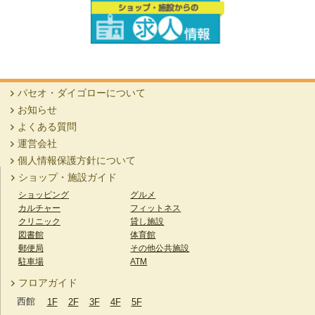
【杵屋】夏だぁ！うどんだぁ！ 杵屋だぁ！
西3F
杵屋
【カフェコロラド】「プチサンドセット」お好
パセオ・ダイゴローについて
きなドリンク付き
お知らせ
西3F
カフェコロラド
よくある質問
運営会社
【四六時中】テイクアウトメニューご紹介
個人情報保護方針について
西3F
四六時中
ショップ・施設ガイド
ショッピング
グルメ
【かつ屋】テイクアウトメニューご紹介
カルチャー
フィットネス
西3F
かつ屋
クリニック
貸し施設
図書館
体育館
郵便局
その他公共施設
【杵屋】杵屋のお持ち帰りメニュー
駐車場
ATM
西3F
杵屋
フロアガイド
西館
1F
2F
3F
4F
5F