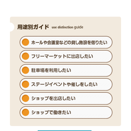
【ワッツ】大人気！サンリオグッズ 続々入荷
中！
西3F
ワッツ
【大垣書店】「国宝」DVD/Blu-ray 12/2（水）発
売 ご予約受付中！
西3F
大垣書店
【レディースファッション トヤ】夏物 取りそろ
えております
西1F
レディースファッション トヤ
【カラット】CASIOコレクション
西3F
carat
【コパンスポーツクラブ】泳いで遊んで 最高の
夏にしよう！
西5F
コパンスポーツクラブ 京都醍醐
【かつ屋】薬味おろしロースかつ定食
西3F
かつ屋