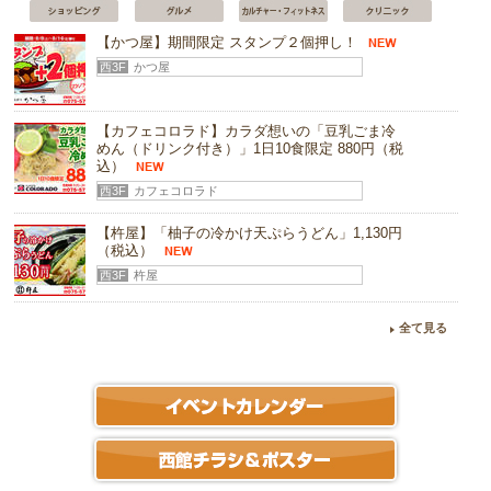
西2F
アトリウム
【かつ屋】期間限定 スタンプ２個押し！
テナント募集（１階⑥）
西3F
かつ屋
テナント募集（２階④）
【カフェコロラド】カラダ想いの「豆乳ごま冷
テナント募集（３階⑨）
めん（ドリンク付き）」1日10食限定 880円（税
込）
西3F
カフェコロラド
【杵屋】「柚子の冷かけ天ぷらうどん」1,130円
（税込）
西3F
杵屋
【SWAAD】「チキンカレー弁当」780円（税
全て見る
込）
西3F
SWAAD インド料理
【四六時中】「四六花籠（海鮮丼）」1,529円
（税込）
西3F
四六時中