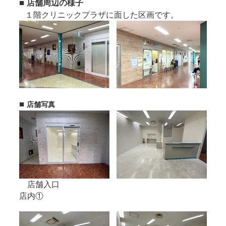
■
店舗周辺の様子
１階クリニックプラザに面した区画です。
■
店舗写真
店舗入口
店内①