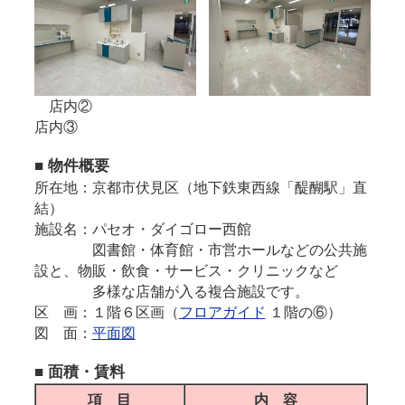
店内②
店内③
■
物件概要
所在地：京都市伏見区（地下鉄東西線「醍醐駅」直
結）
施設名：パセオ・ダイゴロー西館
図書館・体育館・市営ホールなどの公共施
設と、物販・飲食・サービス・クリニックなど
多様な店舗が入る複合施設です。
区 画：１階６区画（
フロアガイド
１階の⑥）
図 面：
平面図
■
面積・賃料
項 目
内 容