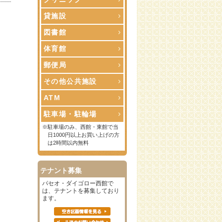
貸施設
図書館
体育館
郵便局
その他公共施設
ATM
駐車場・駐輪場
※駐車場のみ、西館・東館で当
日1000円以上お買い上げの方
は2時間以内無料
テナント募集
パセオ・ダイゴロー西館で
は、テナントを募集しており
ます。