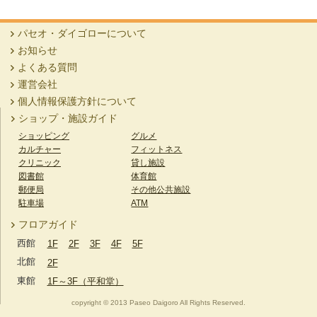
パセオ・ダイゴローについて
お知らせ
よくある質問
運営会社
個人情報保護方針について
ショップ・施設ガイド
ショッピング
グルメ
カルチャー
フィットネス
クリニック
貸し施設
図書館
体育館
郵便局
その他公共施設
駐車場
ATM
フロアガイド
西館
1F
2F
3F
4F
5F
北館
2F
東館
1F～3F（平和堂）
copyright © 2013 Paseo Daigoro All Rights Reserved.